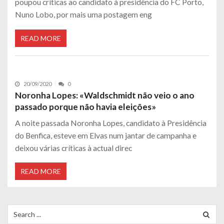
poupou críticas ao candidato à presidência do FC Porto,
Nuno Lobo, por mais uma postagem eng
READ MORE
20/09/2020
0
Noronha Lopes: «Waldschmidt não veio o ano
passado porque não havia eleições»
A noite passada Noronha Lopes, candidato à Presidência
do Benfica, esteve em Elvas num jantar de campanha e
deixou várias críticas à actual direc
READ MORE
Search
for: