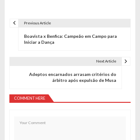
Previous Article
N
Boavista x Benfica: Campeão em Campo para
a
Iniciar a Dança
v
e
Next Article
g
Adeptos encarnados arrasam critérios do
árbitro após expulsão de Musa
a
ç
COMMENT HERE
ã
o
d