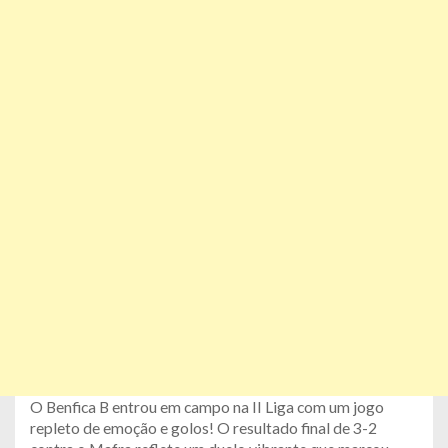
O Benfica B entrou em campo na II Liga com um jogo
repleto de emoção e golos! O resultado final de 3-2