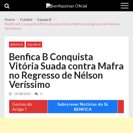
Skip
Skip
to
to
navigation
content
Home
Futebol
Equipa B
Benfica B Conquista Vitória Suada contra Mafra no Regresso de Nélson
Veríssimo
BENFICA
EQUIPA B
Benfica B Conquista
Vitória Suada contra Mafra
no Regresso de Nélson
Veríssimo
14/08/2023
0
Gostou do
Subscrever Notícias do SL
Artigo ?
BENFICA