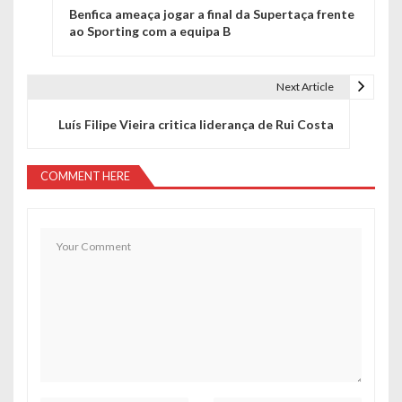
Benfica ameaça jogar a final da Supertaça frente
a
ao Sporting com a equipa B
v
e
Next Article
g
Luís Filipe Vieira critica liderança de Rui Costa
a
COMMENT HERE
ç
ã
o
d
e
a
r