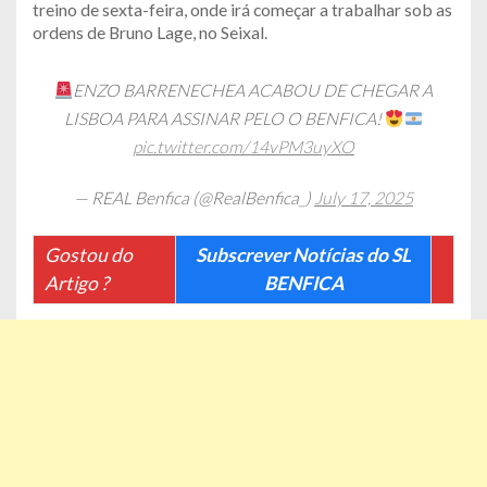
treino de sexta-feira, onde irá começar a trabalhar sob as
ordens de Bruno Lage, no Seixal.
ENZO BARRENECHEA ACABOU DE CHEGAR A
LISBOA PARA ASSINAR PELO O BENFICA!
pic.twitter.com/14vPM3uyXO
— REAL Benfica (@RealBenfica_)
July 17, 2025
Gostou do
Subscrever Notícias do SL
Artigo ?
BENFICA