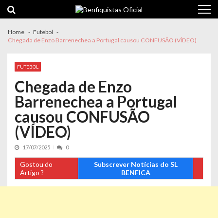
Skip
Skip
to
to
navigation
content
Home
Futebol
Chegada de Enzo Barrenechea a Portugal causou CONFUSÃO (VÍDEO)
FUTEBOL
Chegada de Enzo
Barrenechea a Portugal
causou CONFUSÃO
(VÍDEO)
17/07/2025
0
Gostou do
Subscrever Notícias do SL
Artigo ?
BENFICA