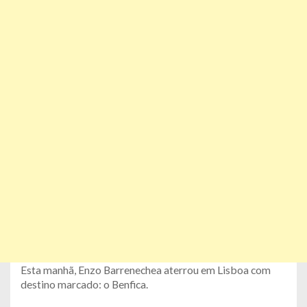
Esta manhã, Enzo Barrenechea aterrou em Lisboa com
destino marcado: o Benfica.