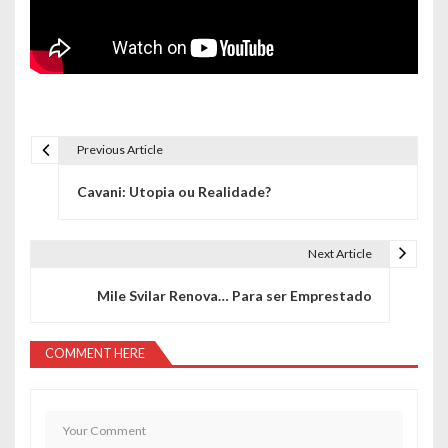
Previous Article
N
Cavani: Utopia ou Realidade?
a
v
Next Article
e
Mile Svilar Renova… Para ser Emprestado
g
a
COMMENT HERE
ç
ã