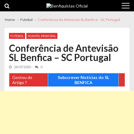
Skip
Skip
to
to
navigation
content
Home
Futebol
Conferência de Antevisão SL Benfica – SC Portugal
FUTEBOL
PLANTEL PRINCIPAL
Conferência de Antevisão
SL Benfica – SC Portugal
24/07/2020
0
Gostou do
Subscrever Notícias do SL
Artigo ?
BENFICA