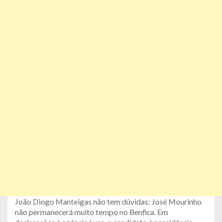
João Diogo Manteigas não tem dúvidas: José Mourinho
não permanecerá muito tempo no Benfica. Em