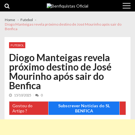
Skip
Skip
to
to
navigation
content
Home
Futebol
Diogo Manteigas revela próximo destino de José Mourinho após sair do
Benfica
FUTEBOL
Diogo Manteigas revela
próximo destino de José
Mourinho após sair do
Benfica
15/10/2025
0
Gostou do
Subscrever Notícias do SL
Artigo ?
BENFICA