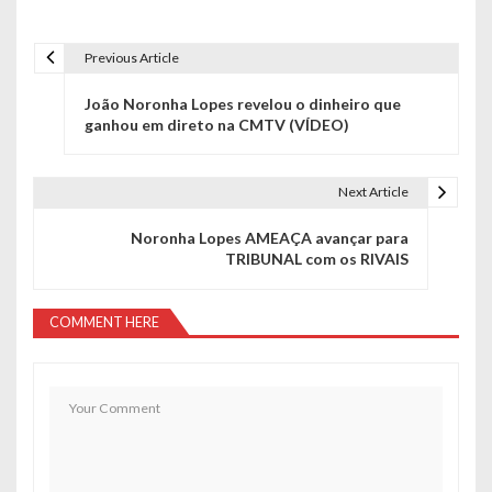
Previous Article
N
João Noronha Lopes revelou o dinheiro que
a
ganhou em direto na CMTV (VÍDEO)
v
e
Next Article
g
Noronha Lopes AMEAÇA avançar para
TRIBUNAL com os RIVAIS
a
ç
COMMENT HERE
ã
o
d
e