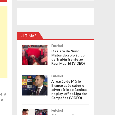
ÚLTIMAS
Futebol
O relato de Nuno
Matos do golo épico
de Trubin frente ao
Real Madrid (VÍDEO)
Futebol
A reação de Mário
Branco após saber o
adversário do Benfica
s, a
no play-off da Liga dos
Campeões (VÍDEO)
 a
Futebol