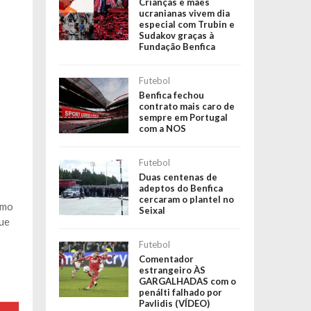
Crianças e mães
ucranianas vivem dia
especial com Trubin e
Sudakov graças à
Fundação Benfica
Futebol
Benfica fechou
contrato mais caro de
sempre em Portugal
com a NOS
Futebol
Duas centenas de
adeptos do Benfica
cercaram o plantel no
omo
Seixal
que
Futebol
Comentador
estrangeiro ÀS
GARGALHADAS com o
penálti falhado por
Pavlidis (VÍDEO)