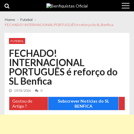
Skip
Skip
to
to
navigation
content
Home
Futebol
FECHADO! INTERNACIONAL PORTUGUÊS é reforço do SL Benfica
FUTEBOL
FECHADO!
INTERNACIONAL
PORTUGUÊS é reforço do
SL Benfica
19/01/2026
0
Gostou do
Subscrever Notícias do SL
Artigo ?
BENFICA