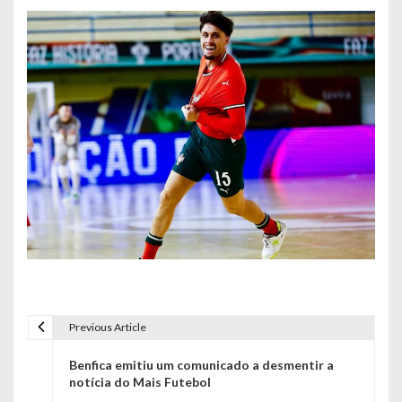
Previous Article
N
Benfica emitiu um comunicado a desmentir a
a
notícia do Mais Futebol