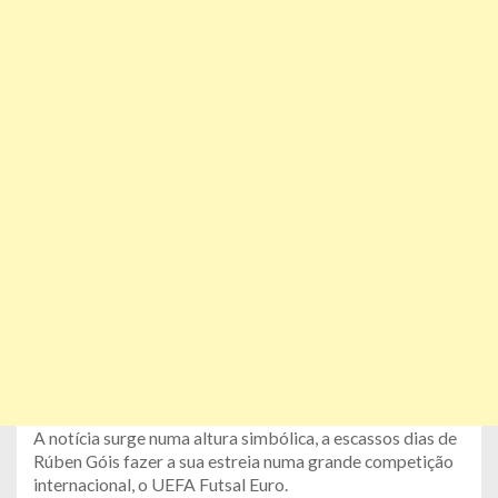
A notícia surge numa altura simbólica, a escassos dias de
Rúben Góis fazer a sua estreia numa grande competição
internacional, o UEFA Futsal Euro.