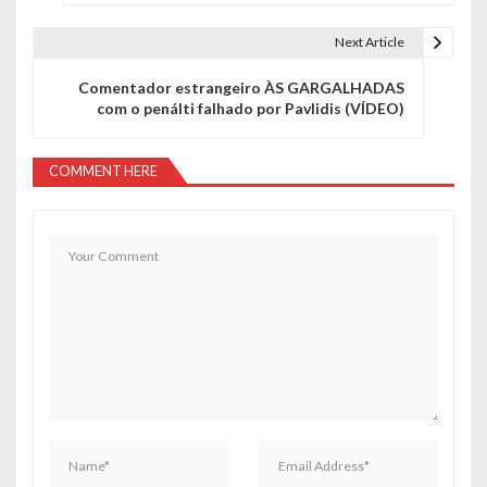
v
e
Next Article
g
Comentador estrangeiro ÀS GARGALHADAS
com o penálti falhado por Pavlidis (VÍDEO)
a
ç
COMMENT HERE
ã
o
d
e
a
r
t
i