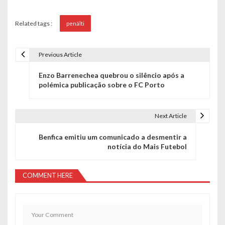
Related tags :
penálti
Previous Article
N
Enzo Barrenechea quebrou o silêncio após a
a
polémica publicação sobre o FC Porto
v
e
Next Article
g
Benfica emitiu um comunicado a desmentir a
notícia do Mais Futebol
a
ç
COMMENT HERE
ã
o