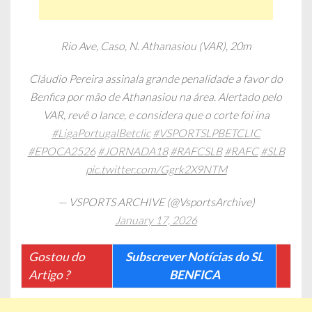
Rio Ave, Caso, N. Athanasiou (VAR), 20m
Cláudio Pereira assinala grande penalidade a favor do
Benfica por mão de Athanasiou na área. Alertado pelo
VAR, revê o lance, e considera que o corte foi ina
#LigaPortugalBetclic
#VSPORTSLPBETCLIC
#EPOCA2526
#JORNADA18
#RAFCSLB
#RAFC
#SLB
pic.twitter.com/Ggrk2X9NTM
— VSPORTS ARCHIVE (@VsportsArchive)
January 17, 2026
Gostou do
Subscrever Notícias do SL
Artigo ?
BENFICA