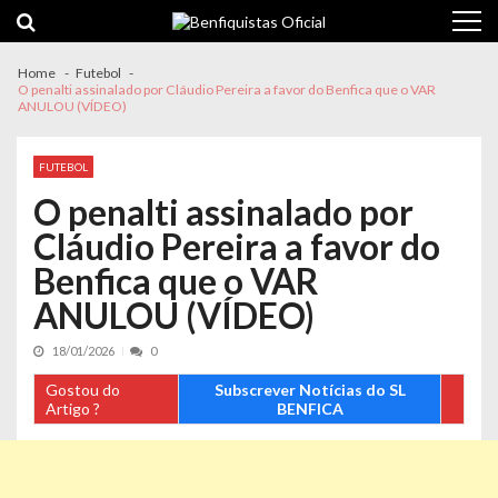
Skip
Skip
to
to
navigation
content
Home
Futebol
O penalti assinalado por Cláudio Pereira a favor do Benfica que o VAR
ANULOU (VÍDEO)
FUTEBOL
O penalti assinalado por
Cláudio Pereira a favor do
Benfica que o VAR
ANULOU (VÍDEO)
18/01/2026
0
Gostou do
Subscrever Notícias do SL
Artigo ?
BENFICA