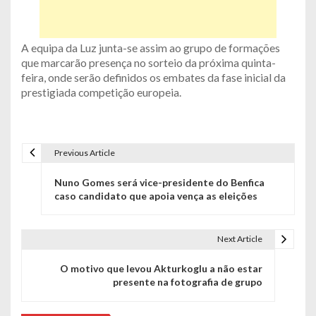
A equipa da Luz junta-se assim ao grupo de formações
que marcarão presença no sorteio da próxima quinta-
feira, onde serão definidos os embates da fase inicial da
prestigiada competição europeia.
Previous Article
N
Nuno Gomes será vice-presidente do Benfica
a
caso candidato que apoia vença as eleições
v
e
Next Article
g
O motivo que levou Akturkoglu a não estar
presente na fotografia de grupo
a