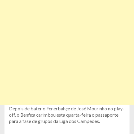
Depois de bater o Fenerbahçe de José Mourinho no play-
off, o Benfica carimbou esta quarta-feira o passaporte
para a fase de grupos da Liga dos Campeões.