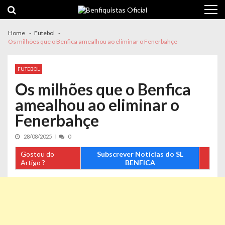
Skip
Skip
to
to
navigation
content
Home
Futebol
Os milhões que o Benfica amealhou ao eliminar o Fenerbahçe
FUTEBOL
Os milhões que o Benfica
amealhou ao eliminar o
Fenerbahçe
28/08/2025
0
Gostou do
Subscrever Notícias do SL
Artigo ?
BENFICA