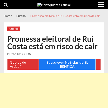
Skip
Skip
to
to
navigation
content
Home
Futebol
Promessa eleitoral de Rui Costa está em risco de cair
FUTEBOL
Promessa eleitoral de Rui
Costa está em risco de cair
24/11/2025
0
Gostou do
Subscrever Notícias do SL
Artigo ?
BENFICA