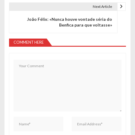
e
Next Article
g
João Félix: «Nunca houve vontade séria do
Benfica para que voltasse»
a
ç
COMMENT HERE
ã
o
d
e
a
r
t
i