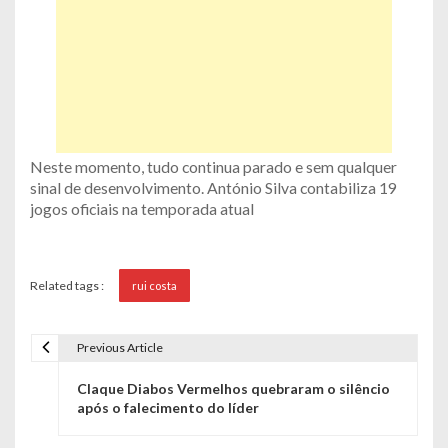
Neste momento, tudo continua parado e sem qualquer
sinal de desenvolvimento. António Silva contabiliza 19
jogos oficiais na temporada atual
Related tags :
rui costa
Previous Article
N
Claque Diabos Vermelhos quebraram o silêncio
a
após o falecimento do líder
v