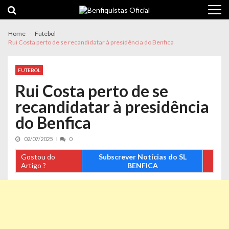
Skip
Skip
to
to
navigation
content
Home
Futebol
Rui Costa perto de se recandidatar à presidência do Benfica
FUTEBOL
Rui Costa perto de se
recandidatar à presidência
do Benfica
02/07/2025
0
Gostou do
Subscrever Notícias do SL
Artigo ?
BENFICA