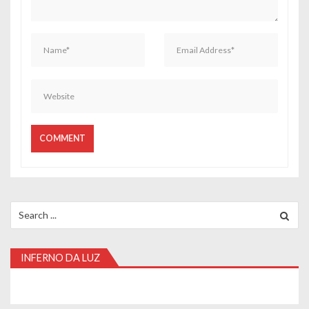
t
i
g
o
s
Search
for:
INFERNO DA LUZ