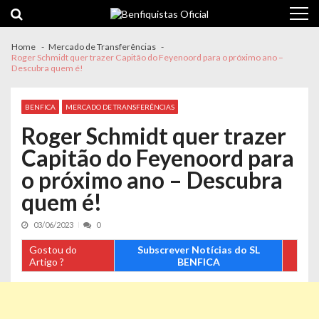
Skip
Skip
to
to
navigation
content
Home
Mercado de Transferências
Roger Schmidt quer trazer Capitão do Feyenoord para o próximo ano –
Descubra quem é!
BENFICA
MERCADO DE TRANSFERÊNCIAS
Roger Schmidt quer trazer
Capitão do Feyenoord para
o próximo ano – Descubra
quem é!
03/06/2023
0
Gostou do
Subscrever Notícias do SL
Artigo ?
BENFICA