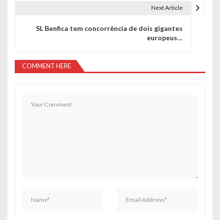
e
Next Article
g
SL Benfica tem concorrência de dois gigantes
a
europeus…
ç
COMMENT HERE
ã
o
d
e
a
r
t
i
g