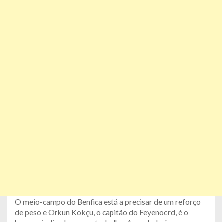
O meio-campo do Benfica está a precisar de um reforço
de peso e Orkun Kokçu, o capitão do Feyenoord, é o