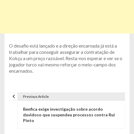
O desafio está lançado e a direção encarnada já está a
trabalhar para conseguir assegurar a contratação de
Kokçu a um preço razoável. Resta-nos esperar e ver se o
jogador turco vai mesmo reforçar o meio-campo dos
encarnados.
Previous Article
N
Benfica exige investigação sobre acordo
a
duvidoso que suspendeu processos contra Rui
Pinto
v